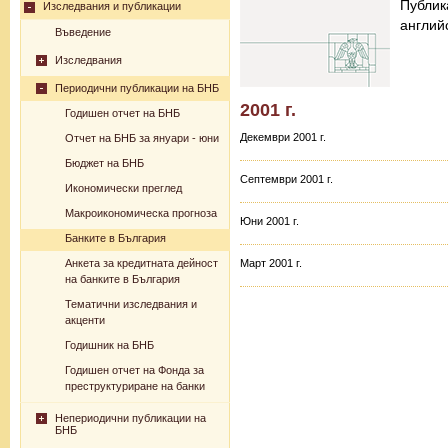
Публик
Изследвания и публикации
английс
Въведение
Изследвания
Периодични публикации на БНБ
2001 г.
Годишен отчет на БНБ
Декември 2001 г.
Отчет на БНБ за януари - юни
Бюджет на БНБ
Септември 2001 г.
Икономически преглед
Макроикономическа прогноза
Юни 2001 г.
Банките в България
Анкета за кредитната дейност
Март 2001 г.
на банките в България
Тематични изследвания и
акценти
Годишник на БНБ
Годишен отчет на Фонда за
преструктуриране на банки
Непериодични публикации на
БНБ