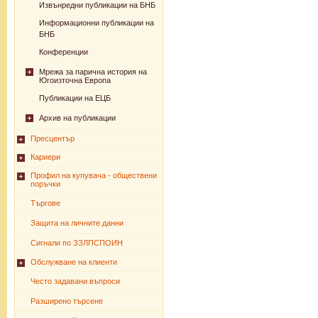
Извънредни публикации на БНБ
Информационни публикации на
БНБ
Конференции
Мрежа за парична история на
Югоизточна Европа
Публикации на ЕЦБ
Архив на публикации
Пресцентър
Кариери
Профил на купувача - обществени
поръчки
Търгове
Защита на личните данни
Сигнали по ЗЗЛПСПОИН
Обслужване на клиенти
Често задавани въпроси
Разширено търсене