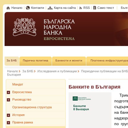
Начало
Контакти
Карта на сайта
RSS
Само текст
Бълг
За БНБ
Парична политика
Банкноти и монети
Платежна инфраструктура
Начало
За БНБ
Изследвания и публикации
Периодични публикации на БНБ
България
Мандат
Банките в България
Евросистема
Трим
Ръководство
подгот
съдърж
Организационна структура
на бан
История
надзор
Правна рамка
по гру