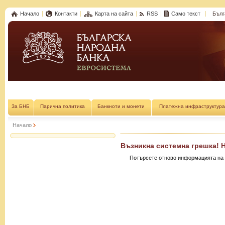
Начало
Контакти
Карта на сайта
RSS
Само текст
Бълг
За БНБ
Парична политика
Банкноти и монети
Платежна инфраструктура
Начало
Възникна системна грешка! 
Потърсете отново информацията на