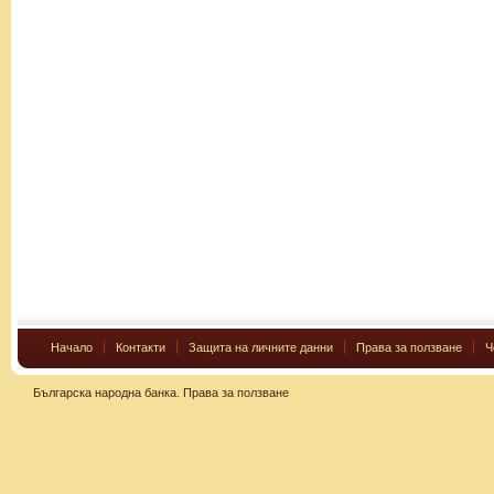
Начало
Контакти
Защита на личните данни
Права за ползване
Ч
Българска народна банка.
Права за ползване