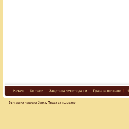
Начало
Контакти
Защита на личните данни
Права за ползване
Ч
Българска народна банка.
Права за ползване