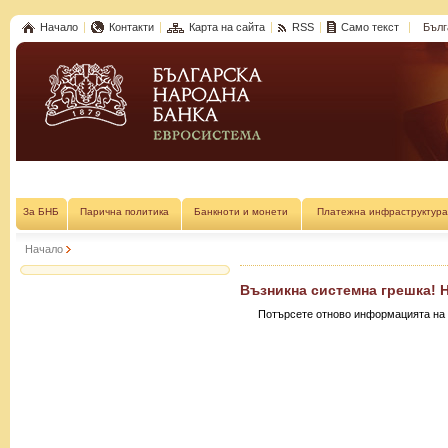
Начало
Контакти
Карта на сайта
RSS
Само текст
Бълг
За БНБ
Парична политика
Банкноти и монети
Платежна инфраструктура
Начало
Възникна системна грешка! 
Потърсете отново информацията на