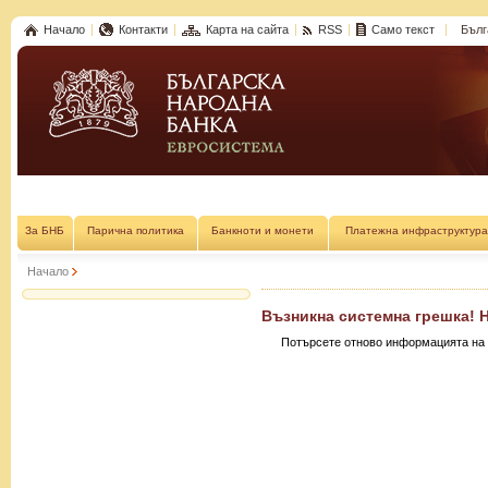
Начало
Контакти
Карта на сайта
RSS
Само текст
Бълг
За БНБ
Парична политика
Банкноти и монети
Платежна инфраструктура
Начало
Възникна системна грешка! 
Потърсете отново информацията на