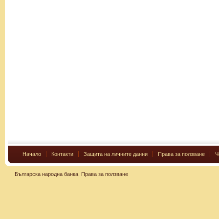
Начало
Контакти
Защита на личните данни
Права за ползване
Ч
Българска народна банка.
Права за ползване