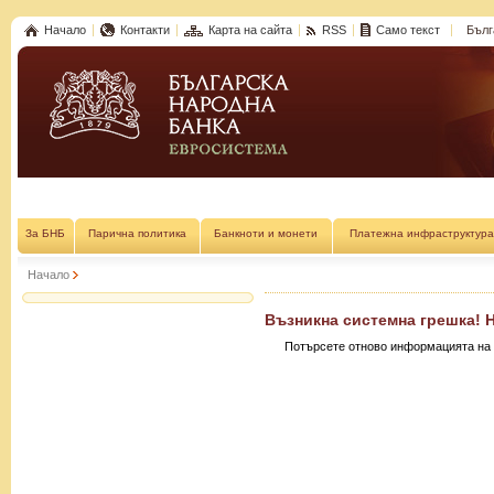
Начало
Контакти
Карта на сайта
RSS
Само текст
Бълг
За БНБ
Парична политика
Банкноти и монети
Платежна инфраструктура
Начало
Възникна системна грешка! 
Потърсете отново информацията на