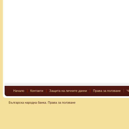
Начало
Контакти
Защита на личните данни
Права за ползване
Ч
Българска народна банка.
Права за ползване