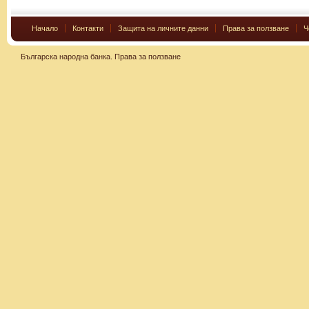
Начало
Контакти
Защита на личните данни
Права за ползване
Ч
Българска народна банка.
Права за ползване