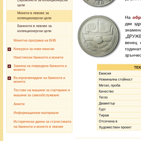
Евромонети за колекционерски
цели
Монети в левове за
На
обр
колекционерски цели
две зд
Банкноти в левове за
знамен
колекционерски цели
„ДРУЖБ
Монетна програма на БНБ
венец 
годин
Конкурси за нови емисии
зрънчес
Неистински банкноти и монети
Замяна на повредени банкноти и
ТЕХ
монети
Емисия
Възпроизвеждане на банкноти и
Номинална стойност
монети
Метал, проба
Тестове на машини за сортиране и
Качество
машини за самообслужване
Тегло
Диаметър
Анкети
Гурт
Информационни материали
Тираж
Отсечена в
Исторически данни за статистиката
на банкноти и монети в левове
Художествен проект