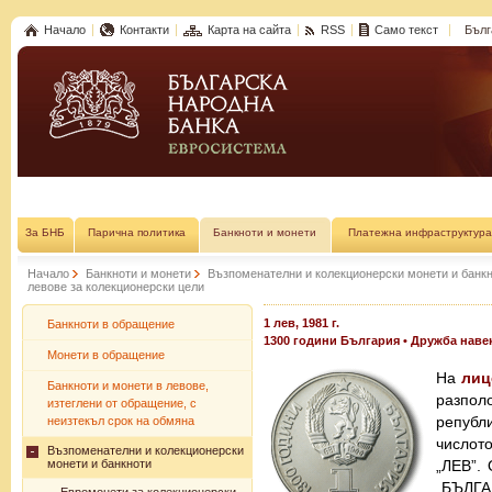
Начало
Контакти
Карта на сайта
RSS
Само текст
Бълг
За БНБ
Парична политика
Банкноти и монети
Платежна инфраструктура
Начало
Банкноти и монети
Възпоменателни и колекционерски монети и банк
левове за колекционерски цели
1 лев, 1981 г.
Банкноти в обращение
1300 години България • Дружба наве
Монети в обращение
На
лиц
Банкноти и монети в левове,
разпо
изтеглени от обращение, с
републ
неизтекъл срок на обмяна
числот
Възпоменателни и колекционерски
монети и банкноти
„ЛЕВ”.
„БЪЛГА