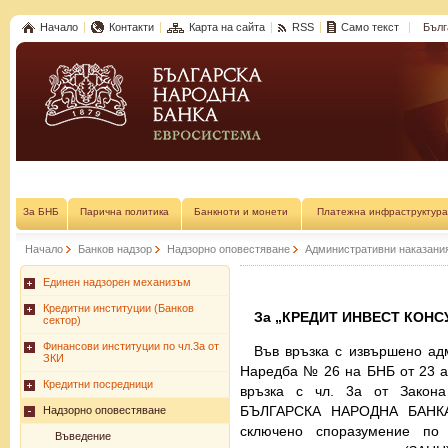
Начало
Контакти
Карта на сайта
RSS
Само текст
Бълг
За БНБ
Парична политика
Банкноти и монети
Платежна инфраструктура
Начало
Банков надзор
Надзорно оповестяване
Административни наказани
Единен надзорен механизъм
Кредитни институции (Банков
За
„КРЕДИТ ИНВЕСТ КОНС
сектор)
Финансови институции по чл.3а от
Във връзка с извършено адм
ЗКИ
Наредба № 26 на БНБ от 23 ап
Кредитни посредници
връзка с чл. 3а от Закона
БЪЛГАРСКА НАРОДНА БАНК
Надзорно оповестяване
сключено споразумение по 
Въведение