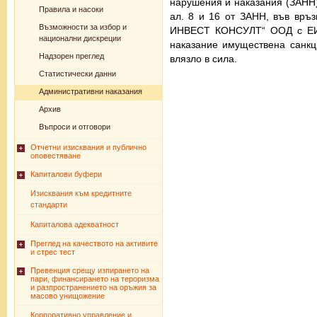
нарушения и наказания (ЗАНН).
Правила и насоки
ал. 8 и 16 от ЗАНН, във връз
Възможности за избор и
ИНВЕСТ КОНСУЛТ“ ООД с ЕИК
национални дискреции
наказание имуществена санкц
Надзорен преглед
влязло в сила.
Статистически данни
Административни наказания
Архив
Въпроси и отговори
Отчетни изисквания и публично
оповестяване
Капиталови буфери
Изисквания към кредитните
стандарти
Капиталова адекватност
Преглед на качеството на активите
и стрес тест
Превенция срещу изпирането на
пари, финансирането на тероризма
и разпространението на оръжия за
масово унищожение
Корпоративно управление и