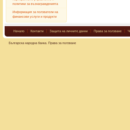
политики за възнагражденията
Информация за ползватели на
финансови услуги и продукти
Начало
Контакти
Защита на личните данни
Права за ползване
Ч
Българска народна банка.
Права за ползване