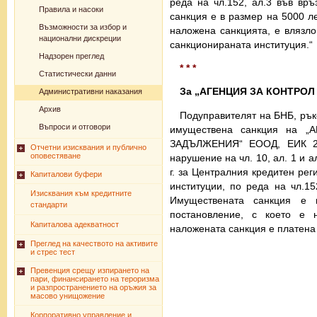
реда на чл.152, ал.3 във връ
Правила и насоки
санкция е в размер на 5000 ле
Възможности за избор и
наложена санкцията, е влязло
национални дискреции
санкционираната институция.“
Надзорен преглед
* * *
Статистически данни
За „АГЕНЦИЯ ЗА КОНТРО
Административни наказания
Архив
Подуправителят на БНБ, рък
Въпроси и отговори
имуществена санкция на
ЗАДЪЛЖЕНИЯ“ ЕООД, ЕИК 20
Отчетни изисквания и публично
оповестяване
нарушение на чл. 10, ал. 1 и 
г. за Централния кредитен реги
Капиталови буфери
институции, по реда на чл.15
Изисквания към кредитните
Имуществената санкция е 
стандарти
постановление, с което е 
Капиталова адекватност
наложената санкция е платена 
Преглед на качеството на активите
и стрес тест
Превенция срещу изпирането на
пари, финансирането на тероризма
и разпространението на оръжия за
масово унищожение
Корпоративно управление и