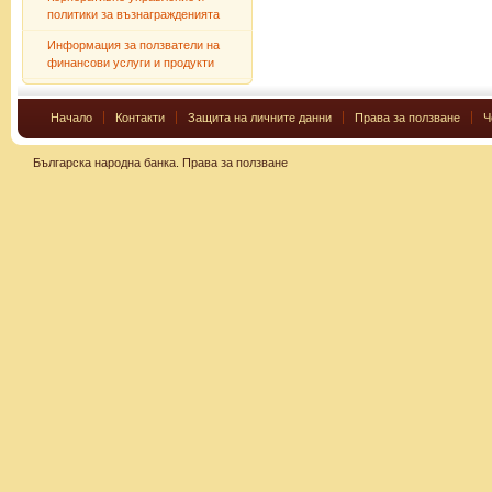
политики за възнагражденията
Информация за ползватели на
финансови услуги и продукти
Начало
Контакти
Защита на личните данни
Права за ползване
Ч
Българска народна банка.
Права за ползване