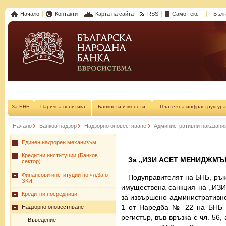
Начало
Контакти
Карта на сайта
RSS
Само текст
Бълг
За БНБ
Парична политика
Банкноти и монети
Платежна инфраструктура
Начало
Банков надзор
Надзорно оповестяване
Административни наказани
Единен надзорен механизъм
Кредитни институции (Банков
За „ИЗИ АСЕТ МЕНИДЖМЪ
сектор)
Финансови институции по чл.3а от
Подуправителят на БНБ, рък
ЗКИ
имуществена санкция на „И
Кредитни посредници
за извършено административно 
1 от Наредба № 22 на БНБ о
Надзорно оповестяване
регистър, във връзка с чл. 56,
Въведение