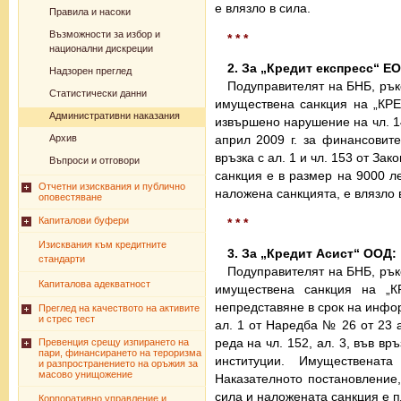
е влязло в сила.
Правила и насоки
Възможности за избор и
* * *
национални дискреции
2. За „Кредит експресс“ Е
Надзорен преглед
Подуправителят на БНБ, рък
Статистически данни
имуществена санкция на „КР
Административни наказания
извършено нарушение на чл. 14, 
април 2009 г. за финансовите
Архив
връзка с ал. 1 и чл. 153 от За
Въпроси и отговори
санкция е в размер на 9000 ле
Отчетни изисквания и публично
наложена санкцията, е влязло 
оповестяване
Капиталови буфери
* * *
Изисквания към кредитните
3. За „Кредит Асист“ ООД:
стандарти
Подуправителят на БНБ, рък
Капиталова адекватност
имуществена санкция на „
непредставяне в срок на информ
Преглед на качеството на активите
и стрес тест
ал. 1 от Наредба № 26 от 23 а
реда на чл. 152, ал. 3, във връ
Превенция срещу изпирането на
пари, финансирането на тероризма
институции. Имуществена
и разпространението на оръжия за
масово унищожение
Наказателното постановление,
сила и наложената санкция е п
Корпоративно управление и