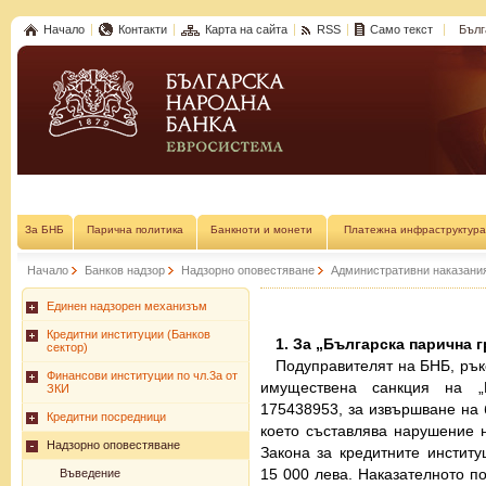
Начало
Контакти
Карта на сайта
RSS
Само текст
Бълг
За БНБ
Парична политика
Банкноти и монети
Платежна инфраструктура
Начало
Банков надзор
Надзорно оповестяване
Административни наказани
Единен надзорен механизъм
Кредитни институции (Банков
1. За „Българска парична 
сектор)
Подуправителят на БНБ, рък
Финансови институции по чл.3а от
имуществена санкция на
ЗКИ
175438953, за извършване на 
Кредитни посредници
което съставлява нарушение на
Надзорно оповестяване
Закона за кредитните инстит
15 000 лева. Наказателното по
Въведение