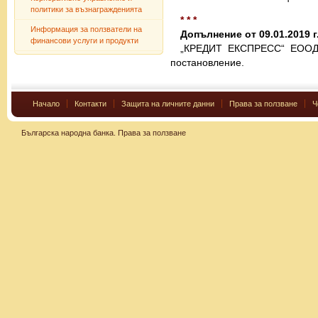
политики за възнагражденията
* * *
Информация за ползватели на
Допълнение от 09.01.2019 г
финансови услуги и продукти
„КРЕДИТ ЕКСПРЕСС“ ЕООД 
постановление.
Начало
Контакти
Защита на личните данни
Права за ползване
Ч
Българска народна банка.
Права за ползване