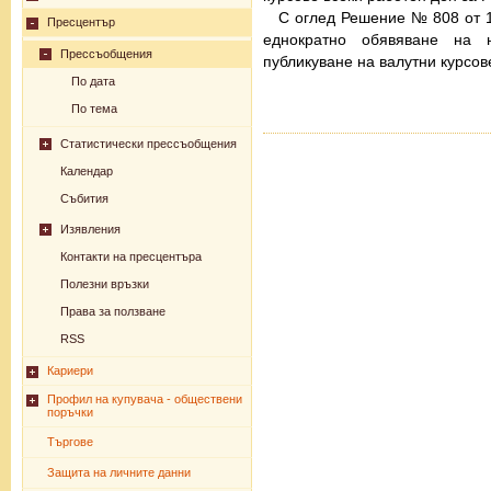
С оглед Решение № 808 от 1
Пресцентър
еднократно обявяване на 
Прессъобщения
публикуване на валутни курсов
По дата
По тема
Статистически прессъобщения
Календар
Събития
Изявления
Контакти на пресцентъра
Полезни връзки
Права за ползване
RSS
Кариери
Профил на купувача - обществени
поръчки
Търгове
Защита на личните данни