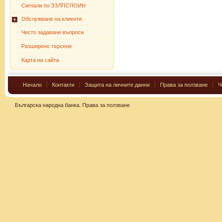
Сигнали по ЗЗЛПСПОИН
Обслужване на клиенти
Често задавани въпроси
Разширено търсене
Карта на сайта
Начало
Контакти
Защита на личните данни
Права за ползване
Ч
Българска народна банка.
Права за ползване