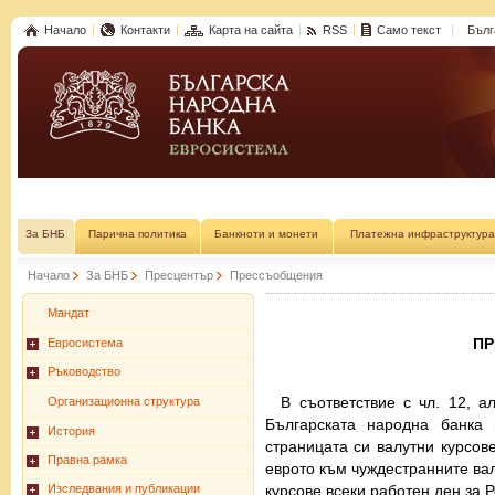
Начало
Контакти
Карта на сайта
RSS
Само текст
Бълг
За БНБ
Парична политика
Банкноти и монети
Платежна инфраструктура
Начало
За БНБ
Пресцентър
Прессъобщения
Мандат
П
Евросистема
Ръководство
В съответствие с чл. 12, а
Организационна структура
Българската народна банка
История
страницата си валутни курсов
Правна рамка
еврото към чуждестранните вал
курсове всеки работен ден за 
Изследвания и публикации