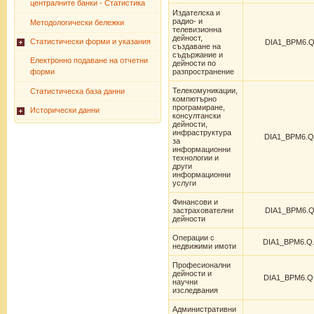
централните банки - Статистика
Издателска и
радио- и
Методологически бележки
телевизионна
дейност,
Статистически форми и указания
DIA1_BPM6.Q
създаване на
съдържание и
Електронно подаване на отчетни
дейности по
форми
разпространение
Телекомуникации,
Статистическа база данни
компютърно
програмиране,
Исторически данни
консултански
дейности,
инфраструктура
DIA1_BPM6.Q
за
информационни
технологии и
други
информационни
услуги
Финансови и
застрахователни
DIA1_BPM6.Q
дейности
Операции с
DIA1_BPM6.Q
недвижими имоти
Професионални
дейности и
DIA1_BPM6.Q
научни
изследвания
Административни