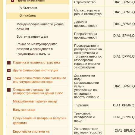
Преки инвестиции
Строителство
DIA1_BPM6.Q
В България
Селско, горско и
DIA1_BPM6.Q
рибно стопанство
В чужбина
Добивна
DIA1_BPM6.Q
Международна инвестиционна
промишленост
позиция
Преработваща
DIA1_BPM6.Q
Брутен външен дълг
промишленост
Рамка за международните
Производство и
резерви и ликвидност в
разпределение на
електрическа и
чуждестранна валута
топлинна енергия,
DIA1_BPM6.Q
газообразни
Парична и лихвена статистика
горива и енергия
за охлаждане
Други финансови институции
Доставяне на
Тримесечни финансови сметки по
води;
институционални сектори
канализационни
услуги,
DIA1_BPM6.Q
Специален стандарт за
управление на
разпространение на данни Плюс
отпадъци и
възстановяване
Междубанков паричен пазар
Търговия
DIA1_BPM6.Q
Валутен пазар
Транспорт,
складиране и
DIA1_BPM6.Q
Проучвания на пазара на валути и
пощи
деривати
Хотелиерство и
DIA1_BPM6.Q
Европейска система на
ресторантьорство