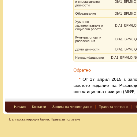
и спомагателни
DIA1_BPM6.Q
дейности
Образование
DIA1_BPM6.Q
Хуманно
здравеопазване и
DIA1_BPM6.Q
социална работа
Култура, спорт и
DIA1_BPM6.Q
развлечения
Други дейности
DIA1_BPM6.Q
Некласифицирани
DIA1_BPM6.Q.N
Обратно
*
От 17 април 2015 г. запо
шестото издание на Ръковод
инвестиционна позиция (МВФ, 
Начало
Контакти
Защита на личните данни
Права за ползване
Ч
Българска народна банка.
Права за ползване