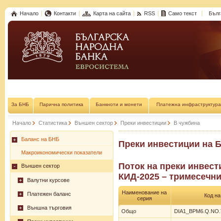
Начало
Контакти
Карта на сайта
RSS
Само текст
Бълг
За БНБ
Парична политика
Банкноти и монети
Платежна инфраструктура
Начало
Статистика
Външен сектор
Преки инвестиции
В чужбина
Баланс на БНБ
Преки инвестиции на Б
Макроикономически показатели
Поток на преки инвест
Външен сектор
КИД-2025 – тримесечни
Валутни курсове
Наименование на
Платежен баланс
Код на
серия
Външна търговия
Общо
DIA1_BPM6.Q.NO.