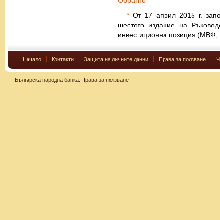
Обратно
*
От 17 април 2015 г. запо
шестото издание на Ръковод
инвестиционна позиция (МВФ, 
Начало
Контакти
Защита на личните данни
Права за ползване
Ч
Българска народна банка.
Права за ползване