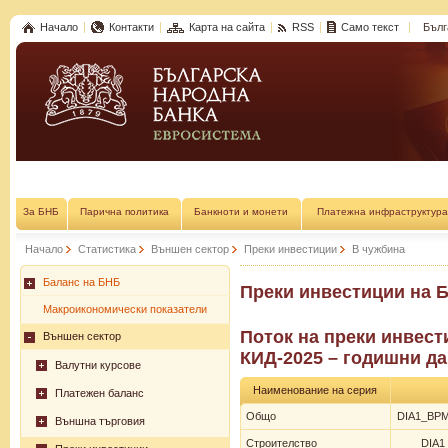
Начало
Контакти
Карта на сайта
RSS
Само текст
Бълг
За БНБ
Парична политика
Банкноти и монети
Платежна инфраструктура
Начало
Статистика
Външен сектор
Преки инвестиции
В чужбина
Баланс на БНБ
Преки инвестиции на Б
Макроикономически показатели
Поток на преки инвест
Външен сектор
КИД-2025 – годишни да
Валутни курсове
Наименование на серия
Платежен баланс
Общо
DIA1_BPM
Външна търговия
Строителство
DIA1