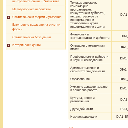
централните банки - Статистика
Телекомуникации,
компютърно
Методологически бележки
програмиране,
консултански дейности,
DIA1
инфраструктура за
Статистически форми и указания
информационни
технологии и други
Електронно подаване на отчетни
информационни услуги
форми
Финансови и
DIA1
Статистическа база данни
застрахователни дейности
Исторически данни
Операции с недвижими
DIA1
имоти
Професионални дейности
DIA1
и научни изследвания
Административни и
DIA1
спомагателни дейности
Образование
DIA1
Хуманно здравеопазване
DIA1
и социална работа
Култура, спорт и
DIA1
развлечения
Други дейности
DIA1
Некласифицирани
DIA1_B