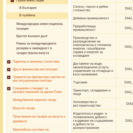
Преки инвестиции
Селско, горско и рибно
В България
DIA1
стопанство
В чужбина
Добивна промишленост
DIA1
Международна инвестиционна
Преработваща
DIA1
позиция
промишленост
Брутен външен дълг
Производство и
разпределение на
Рамка за международните
електрическа и топлинна
DIA1
резерви и ликвидност в
енергия, газообразни
горива и енергия за
чуждестранна валута
охлаждане
Парична и лихвена статистика
Доставяне на води;
канализационни услуги,
DIA1
Други финансови институции
управление на отпадъци и
възстановяване
Тримесечни финансови сметки по
институционални сектори
Търговия
DIA1
Специален стандарт за
Транспорт, складиране и
разпространение на данни Плюс
DIA1
пощи
Междубанков паричен пазар
Хотелиерство и
DIA1
ресторантьорство
Валутен пазар
Издателска и радио- и
Проучвания на пазара на валути и
телевизионна дейност,
създаване на съдържание
DIA1
деривати
и дейности по
разпространение
Европейска система на