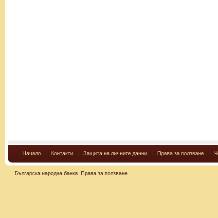
Начало
Контакти
Защита на личните данни
Права за ползване
Ч
Българска народна банка.
Права за ползване