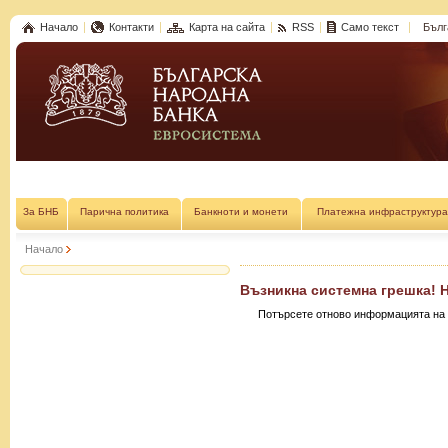
Начало
Контакти
Карта на сайта
RSS
Само текст
Бълг
За БНБ
Парична политика
Банкноти и монети
Платежна инфраструктура
Начало
Възникна системна грешка! 
Потърсете отново информацията на