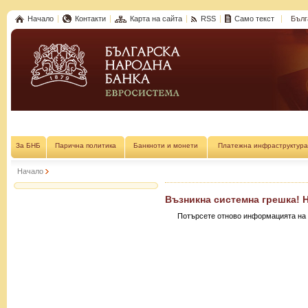
Начало
Контакти
Карта на сайта
RSS
Само текст
Бълг
За БНБ
Парична политика
Банкноти и монети
Платежна инфраструктура
Начало
Възникна системна грешка! 
Потърсете отново информацията на