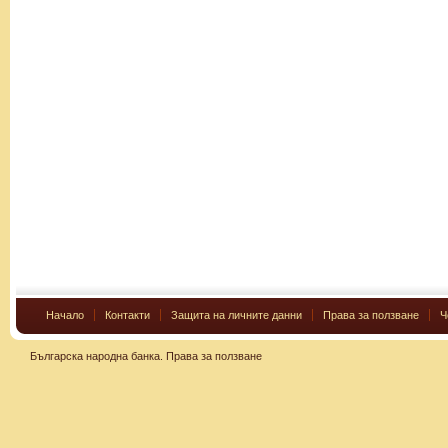
Начало
Контакти
Защита на личните данни
Права за ползване
Ч
Българска народна банка.
Права за ползване