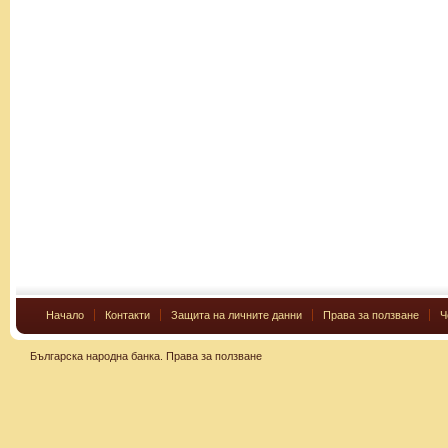
Начало
Контакти
Защита на личните данни
Права за ползване
Ч
Българска народна банка.
Права за ползване