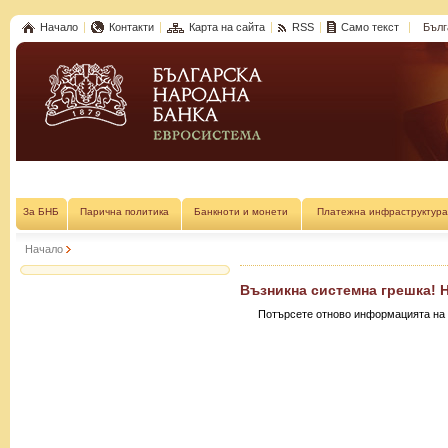
Начало
Контакти
Карта на сайта
RSS
Само текст
Бълг
За БНБ
Парична политика
Банкноти и монети
Платежна инфраструктура
Начало
Възникна системна грешка! 
Потърсете отново информацията на