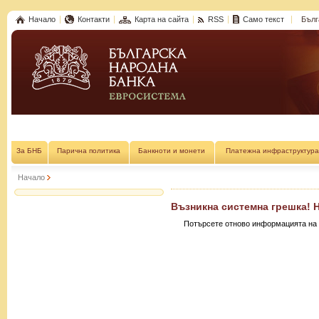
Начало
Контакти
Карта на сайта
RSS
Само текст
Бълг
За БНБ
Парична политика
Банкноти и монети
Платежна инфраструктура
Начало
Възникна системна грешка! 
Потърсете отново информацията на