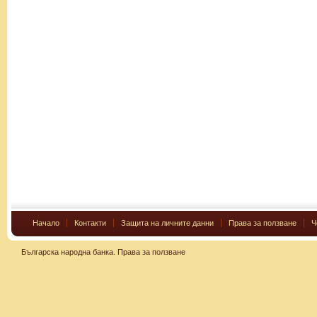
Начало
Контакти
Защита на личните данни
Права за ползване
Ч
Българска народна банка.
Права за ползване