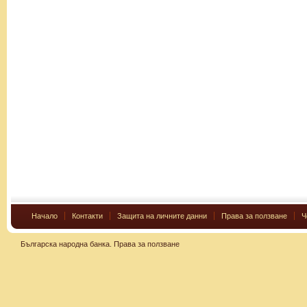
Начало
Контакти
Защита на личните данни
Права за ползване
Ч
Българска народна банка.
Права за ползване