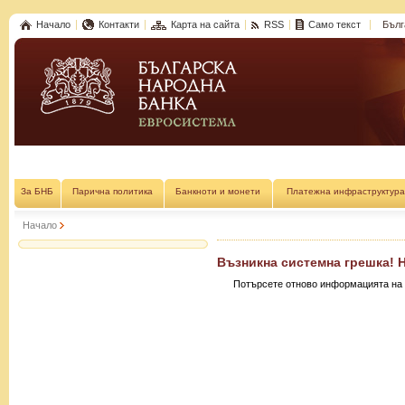
Начало
Контакти
Карта на сайта
RSS
Само текст
Бълг
За БНБ
Парична политика
Банкноти и монети
Платежна инфраструктура
Начало
Възникна системна грешка! 
Потърсете отново информацията на