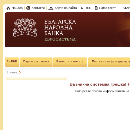
Начало
Контакти
Карта на сайта
RSS
Само текст
Бълг
За БНБ
Парична политика
Банкноти и монети
Платежна инфраструктура
Начало
Възникна системна грешка! 
Потърсете отново информацията на