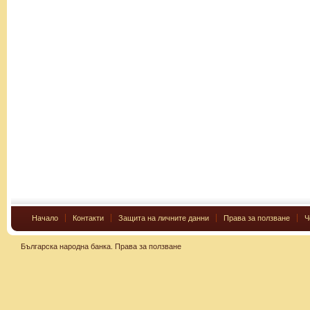
Начало
Контакти
Защита на личните данни
Права за ползване
Ч
Българска народна банка.
Права за ползване