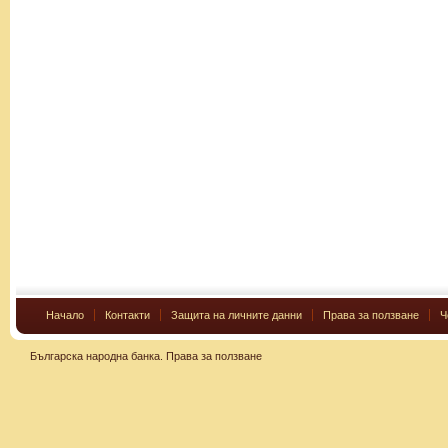
Начало
Контакти
Защита на личните данни
Права за ползване
Ч
Българска народна банка.
Права за ползване