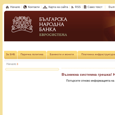
Начало
Контакти
Карта на сайта
RSS
Само текст
Бълг
За БНБ
Парична политика
Банкноти и монети
Платежна инфраструктура
Начало
Възникна системна грешка! 
Потърсете отново информацията на