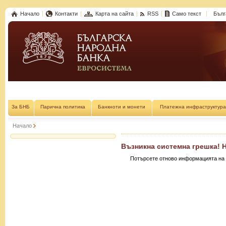
Начало
Контакти
Карта на сайта
RSS
Само текст
Бълг
За БНБ
Парична политика
Банкноти и монети
Платежна инфраструктура
Начало
Възникна системна грешка! 
Потърсете отново информацията на