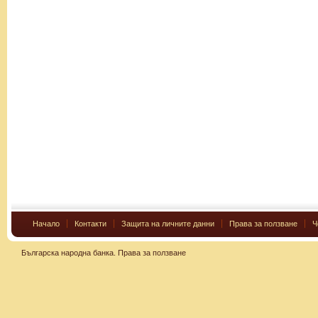
Начало
Контакти
Защита на личните данни
Права за ползване
Ч
Българска народна банка.
Права за ползване