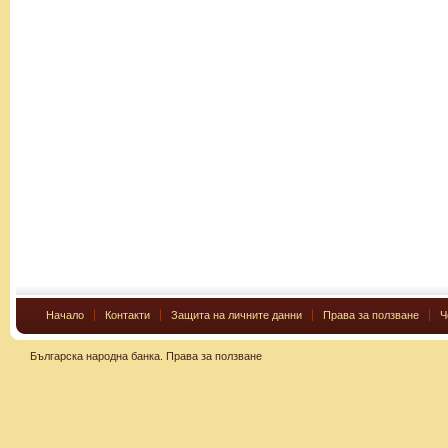
Начало
Контакти
Защита на личните данни
Права за ползване
Ч
Българска народна банка.
Права за ползване