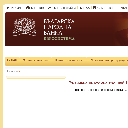
Начало
Контакти
Карта на сайта
RSS
Само текст
Бълг
За БНБ
Парична политика
Банкноти и монети
Платежна инфраструктура
Начало
Възникна системна грешка! 
Потърсете отново информацията на