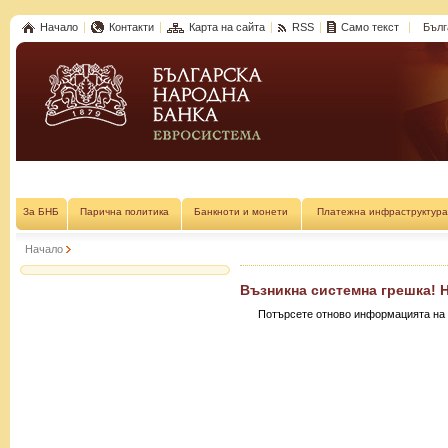
Начало
Контакти
Карта на сайта
RSS
Само текст
Бълг
За БНБ
Парична политика
Банкноти и монети
Платежна инфраструктура
Начало
Възникна системна грешка! 
Потърсете отново информацията на