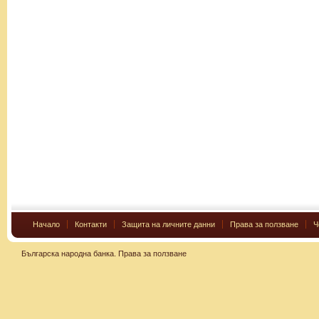
Начало
Контакти
Защита на личните данни
Права за ползване
Ч
Българска народна банка.
Права за ползване