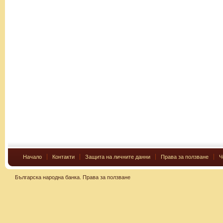
Начало
Контакти
Защита на личните данни
Права за ползване
Ч
Българска народна банка.
Права за ползване