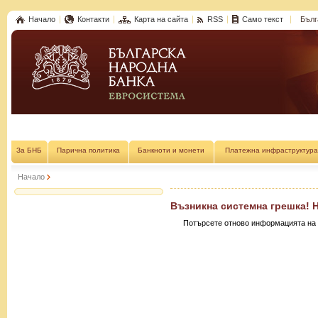
Начало
Контакти
Карта на сайта
RSS
Само текст
Бълг
За БНБ
Парична политика
Банкноти и монети
Платежна инфраструктура
Начало
Възникна системна грешка! 
Потърсете отново информацията на