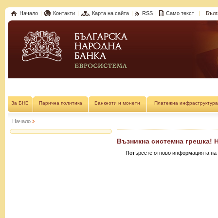
Начало
Контакти
Карта на сайта
RSS
Само текст
Бълг
За БНБ
Парична политика
Банкноти и монети
Платежна инфраструктура
Начало
Възникна системна грешка! 
Потърсете отново информацията на