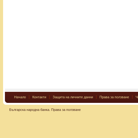
Начало
Контакти
Защита на личните данни
Права за ползване
Ч
Българска народна банка.
Права за ползване