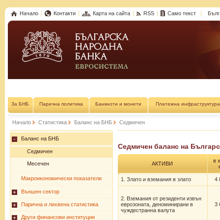
Начало
Контакти
Карта на сайта
RSS
Само текст
Бълг
За БНБ
Парична политика
Банкноти и монети
Платежна инфраструктура
Начало
Статистика
Баланс на БНБ
Седмичен
Баланс на БНБ
Седмичен баланс на Българск
Седмичен
в 
Месечен
АКТИВИ
Макроикономически показатели
1. Злато и вземания в злато
4 
Външен сектор
2. Вземания от резиденти извън
Парична и лихвена статистика
еврозоната, деноминирани в
3 
чуждестранна валута
Други финансови институции