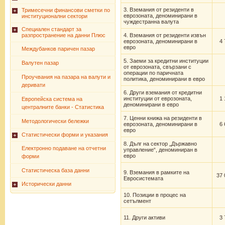
3. Вземания от резиденти в
Тримесечни финансови сметки по
еврозоната, деноминирани в
институционални сектори
чуждестранна валута
Специален стандарт за
разпространение на данни Плюс
4. Вземания от резиденти извън
еврозоната, деноминирани в
4 
евро
Междубанков паричен пазар
5. Заеми за кредитни институции
Валутен пазар
от еврозоната, свързани с
операции по паричната
Проучвания на пазара на валути и
политика, деноминирани в евро
деривати
6. Други вземания от кредитни
институции от еврозоната,
1 
Европейска система на
деноминирани в евро
централните банки - Статистика
7. Ценни книжа на резиденти в
Методологически бележки
еврозоната, деноминирани в
6 
евро
Статистически форми и указания
8. Дълг на сектор „Държавно
Електронно подаване на отчетни
управление“, деноминиран в
евро
форми
Статистическа база данни
9. Вземания в рамките на
37 
Евросистемата
Исторически данни
10. Позиции в процес на
сетълмент
11. Други активи
3 