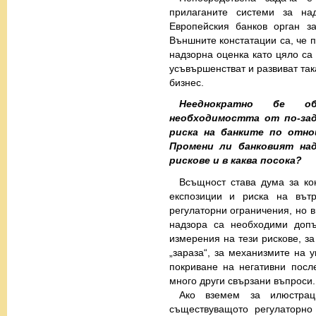
прилаганите системи за на
Европейския банков орган з
Външните констатации са, че п
надзорна оценка като цяло са
усъвършенстват и развиват так
бизнес.
Нееднократно бе об
необходимостта от по-зад
риска на банките по отно
Промени ли банковият над
рискове и в каква посока?
Всъщност става дума за ко
експозиции и риска на вът
регулаторни ограничения, но в
надзора са необходими допъ
измерения на тези рискове, за
„зараза“, за механизмите на у
покриване на негативни посл
много други свързани въпроси.
Ако вземем за илюстрац
съществуващото регулаторн