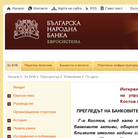
Начало
Контакти
Карта на сайта
RSS
Само текст
Бълг
За БНБ
Парична политика
Банкноти и монети
Платежна инфраструктура
Начало
За БНБ
Пресцентър
Изявления
По дата
Мандат
Интервю
на упр
Евросистема
Костов н
Ръководство
ПРЕГЛЕДЪТ НА БАНКОВИТЕ
Организационна структура
Г-н Костов, след като 
История
банковите активи, общест
Правна рамка
близките няколко години сл
Изследвания и публикации