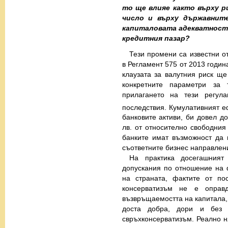
то ще влияе както върху р
число и върху държавните
капиталовата адекватност 
кредитния пазар?
Тези промени са известни от
в Регламент 575 от 2013 годин
клаузата за валутния риск ще
конкретните параметри за
прилагането на тези регул
последствия. Кумулативният е
банковите активи, би довел д
лв. от относително свободния
банките имат възможност да 
съответните бизнес направлени
На практика досегашният
допускания по отношение на 
на страната, фактите от по
консерватизъм не е оправ
възвръщаемостта на капитала, 
доста добра, дори и без 
свръхконсерватизъм. Реално 