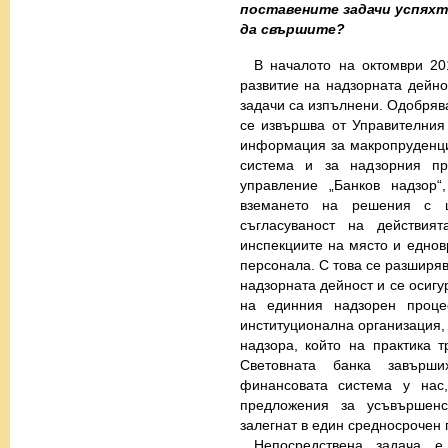
поставените задачи успяхт
да свършите?
В началото на октомври 20
развитие на надзорната дейно
задачи са изпълнени. Одобряв
се извършва от Управителния
информация за макропруденци
система и за надзорния пр
управление „Банков надзор“
вземането на решения с ц
съгласуваност на действия
инспекциите на място и еднов
персонала. С това се разширяв
надзорната дейност и се осигу
на единния надзорен проце
институционална организация, 
надзора, който на практика 
Световната банка завърш
финансовата система у нас
предложения за усъвършенс
залегнат в един средносрочен 
Непосредствена задача е