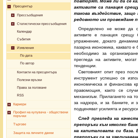
повторят. Може ли да се ка
Пресцентър
активите са панацея срещ
такова въздействие, защо 
Прессъобщения
редовното им провеждане п
Статистически прессъобщения
Определено не може да се
Календар
активите е панацея срещу 
Събития
упражнение, докато динамик
пазарна икономика, каквато е б
Изявления
необходимо за организиран
По дата
прегледа на активите, мога
По автор
тенденции.
Световният опит през посл
Контакти на пресцентъра
инструмент успешно се изпо
Полезни връзки
икономическа и финансова кр
Права за ползване
правомощия, както се случ
RSS
механизъм. Прилагането на то
за надзора, и за банките, и 
Кариери
подценяват усилията и ресурси
Профил на купувача - обществени
поръчки
След прегледа на качест
препоръки към няколко банк
Търгове
на капиталовата си база.
Защита на личните данни
препоръки са за увеличаван