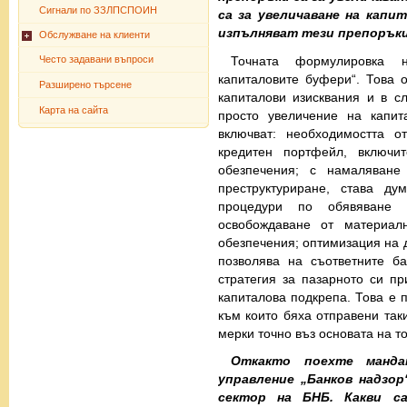
Сигнали по ЗЗЛПСПОИН
са за увеличаване на кап
изпълняват тези препорък
Обслужване на клиенти
Точната формулировка 
Често задавани въпроси
капиталовите буфери“. Това 
Разширено търсене
капиталови изисквания и в с
Карта на сайта
просто увеличение на капит
включват: необходимостта 
кредитен портфейл, включи
обезпечения; с намаляване
преструктуриране, става д
процедури по обявяване 
освобождаване от материал
обезпечения; оптимизация на д
позволява на съответните б
стратегия за пазарното си пр
капиталова подкрепа. Това е 
към които бяха отправени так
мерки точно въз основата на то
Откакто поехте манда
управление „Банков надзо
сектор на БНБ. Какви с