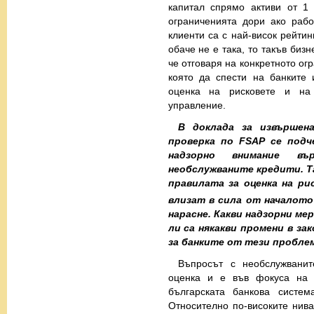
капитал спрямо активи от 1
ограниченията дори ако рабо
клиенти са с най-висок рейтин
обаче не е така, то такъв биз
че отговаря на конкретното ог
която да спести на банките
оценка на рисковете и на 
управление.
В доклада за извърше
проверка по FSAP се под
надзорно вниманиe в
необслужваните кредити. Та
правилата за оценка на ри
влизат в сила от началото
нарасне. Какви надзорни ме
ли са някакви промени в за
за банките от тези пробле
Въпросът с необслужванит
оценка и е във фокуса на 
българската банкова систе
Относително по-високите нива