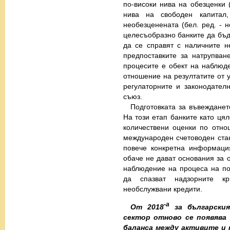
по-високи нива на обезценки (
нива на свободен капитал,
необезценената (бел. ред. - н
целесъобразно банките да бъд
да се справят с наличните н
предпоставките за натрупван
процесите е обект на наблюде
отношение на резултатите от у
регулаторните и законодател
съюз.
Подготовката за въвеждане
На този етап банките като цял
количествени оценки по отно
международен счетоводен ста
повече конкретна информаци
обаче не дават основания за 
наблюдение на процеса на по
да спазват надзорните кр
необслужвани кредити.
-а
От 2018
за българския
сектор отново се появява 
баланса между активите и 