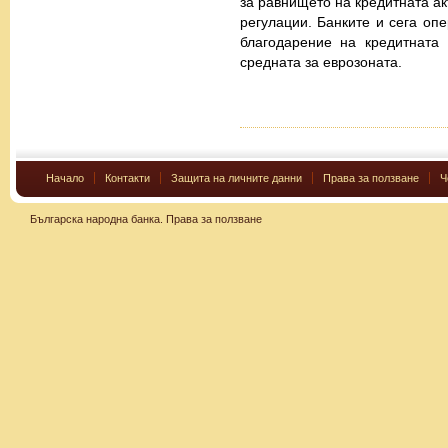
за равнището на кредитната ак
регулации. Банките и сега опе
благодарение на кредитната 
средната за еврозоната.
Начало
Контакти
Защита на личните данни
Права за ползване
Ч
Българска народна банка.
Права за ползване