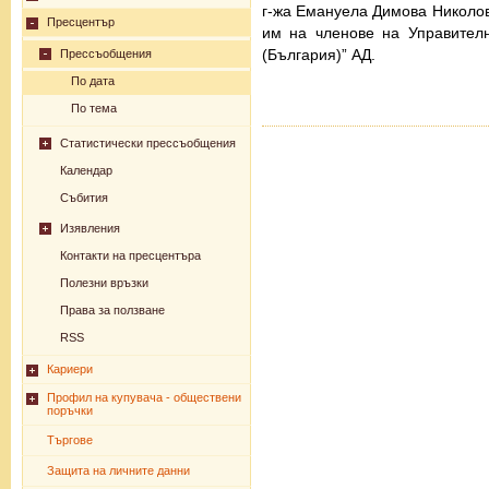
г-жа Емануела Димова Николова
Пресцентър
им на членове на Управител
(България)” АД.
Прессъобщения
По дата
По тема
Статистически прессъобщения
Календар
Събития
Изявления
Контакти на пресцентъра
Полезни връзки
Права за ползване
RSS
Кариери
Профил на купувача - обществени
поръчки
Търгове
Защита на личните данни