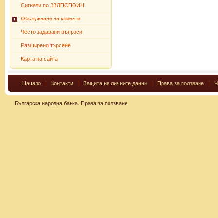
Сигнали по ЗЗЛПСПОИН
Обслужване на клиенти
Често задавани въпроси
Разширено търсене
Карта на сайта
Начало
Контакти
Защита на личните данни
Права за ползване
Ч
Българска народна банка.
Права за ползване