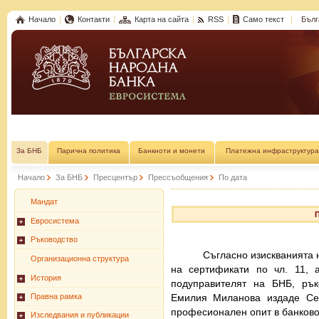
Начало
Контакти
Карта на сайта
RSS
Само текст
Бълг
За БНБ
Парична политика
Банкноти и монети
Платежна инфраструктура
Начало
За БНБ
Пресцентър
Прессъобщения
По дата
Мандат
Евросистема
Ръководство
Съгласно изискванията 
Организационна структура
на сертификати по чл. 11, 
История
подуправителят на БНБ, рък
Правна рамка
Емилия Миланова издаде Се
професионален опит в банково
Изследвания и публикации