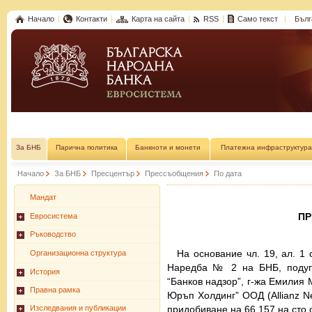
Начало
Контакти
Карта на сайта
RSS
Само текст
Бълг
За БНБ
Парична политика
Банкноти и монети
Платежна инфраструктура
Начало
За БНБ
Пресцентър
Прессъобщения
По дата
Мандат
П
Евросистема
Ръководство
На основание чл. 19, ал. 1 
Организационна структура
Наредба № 2 на БНБ, подуп
История
“Банков надзор”, г-жа Емилия
Правна рамка
Юръп Холдинг” ООД (Allianz N
придобиване на 66.157 на сто 
Изследвания и публикации