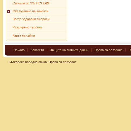
Сигнали по ЗЗЛПСПОИН
Обслужване на клиенти
Често задавани въпроси
Разширено търсене
Карта на сайта
Начало
Контакти
Защита на личните данни
Права за ползване
Ч
Българска народна банка.
Права за ползване