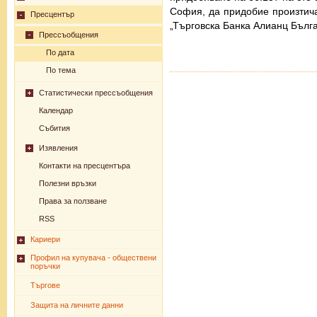
София, да придобие произтича
Пресцентър
„Търговска Банка Алианц Бълг
Прессъобщения
По дата
По тема
Статистически прессъобщения
Календар
Събития
Изявления
Контакти на пресцентъра
Полезни връзки
Права за ползване
RSS
Кариери
Профил на купувача - обществени
поръчки
Търгове
Защита на личните данни